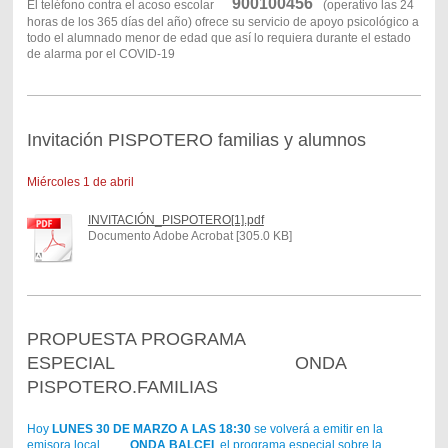
900100456
El teléfono contra el acoso escolar
(operativo las 24
horas de los 365 días del año) ofrece su servicio de apoyo psicológico a
todo el alumnado menor de edad que así lo requiera durante el estado
de alarma por el COVID-19
Invitación PISPOTERO familias y alumnos
Miércoles 1 de abril
INVITACIÓN_PISPOTERO[1].pdf
Documento Adobe Acrobat [305.0 KB]
PROPUESTA PROGRAMA
ESPECIAL ONDA
PISPOTERO.FAMILIAS
Hoy
LUNES 30 DE MARZO A LAS 18:30
se volverá a emitir en la
emisora local
ONDA BALCEI
, el programa especial sobre la