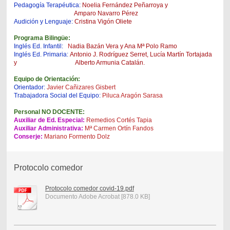
Pedagogía Terapéutica:
Noelia Fernández Peñarroya y
Amparo Navarro Pérez
Audición y Lenguaje:
Cristina Vigón Oliete
Programa Bilingüe:
Inglés Ed. Infantil:
N
adia Bazán Vera y Ana Mª Polo Ramo
Inglés Ed. Primaria:
Antonio J. Rodríguez Serret, Lucía Martín Tortajada
y Alberto Armunia Catalán.
Equipo de Orientación:
Orientador
:
Javier Cañizares Gisbert
Trabajadora Social del Equipo:
Piluca Aragón Sarasa
Personal NO DOCENTE:
Auxiliar de Ed. Especial:
Remedios Cortés Tapia
Auxiliar Administrativa:
Mª Carmen Ortín Fandos
Conserje:
Mariano Formento Dolz
Protocolo comedor
Protocolo comedor covid-19.pdf
Documento Adobe Acrobat [878.0 KB]