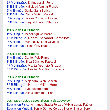
1º A Bilingüe:
Enriqueta Mir Ferrer
1º B Bilingüe
:
Natividad Aguilar Franco
2º A Bilingüe:
Sonia Sanz Bericat
2º B Bilingüe:
Elena Muñoz Marsal
3º A Bilingüe:
Teresa Corbatón Alcaine
3º B Bilingüe:
Raquel Ibáñez Villarroya
1º Ciclo de Ed. Primaria:
1º A Bilingüe:
Isabel Aguilar Marzo
1º B Bilingüe:
Noemí Salvador Castellote
2º A Bilingüe:
Mari Luz Moliner Oliveros
2º B Bilingüe:
Lidia Pérez Rueda
2º Ciclo de Ed. Primaria:
3º A Bilingüe:
Daniel Polo Ramo
3º B Bilingüe:
Elisa Sánchez Pascual
4º A Bilingüe:
​
Marta Asensio Gracia
4º B Bilingüe:
Lucía Martín Tortajada
3º Ciclo de Ed. Primaria:
5º A Bilingüe:
Alejandro Folch Gascón
5º B Bilingüe:
Héctor Milián Haro
6º A Bilingüe:
Eva Fustero Bernad
6º B Bilingüe:
Sonia Hernando Paris
Los maestros/as especialistas y de apoyo son:
Educación Física:
Armando Gracia Félez y Mª Mar Lanau Paúles
Educación Musical:
Benito Gómez Cores y Néstor Blasco Soro